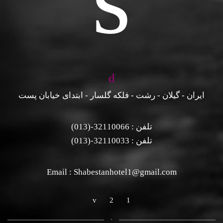
d
ایران - گیلان - رشت - فلکه گلسار - ابتدای خیابان پست
تلفن : 32110066-(013)
تلفن : 32110033-(013)
Email : Shabestanhotel1@gmail.com
v
2
1